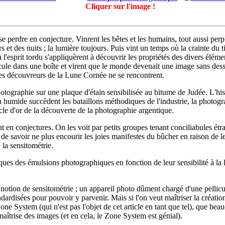
Cliquer sur l'image !
 de se perdre en conjecture. Vinrent les bêtes et les humains, tout aussi pe
 et des nuits ; la lumière toujours. Puis vint un temps où la crainte du t
 l'esprit tordu s'appliquèrent à découvrir les propriétés des divers éléme
ule dans une boîte et virent que le monde devenait une image sans dessus
 les découvreurs de la Lune Cornée ne se rencontrent.
tographie sur une plaque d'étain sensibilisée au bitume de Judée. L'his
n humide succèdent les bataillons méthodiques de l'industrie, la photogr
le d'or de la découverte de la photographie argentique.
ent en conjectures. On les voit par petits groupes tenant conciliabules 
 de savoir ne plus encourir les joies manifestes du bûcher en raison de le
 la sensitométrie.
stiques des émulsions photographiques en fonction de leur sensibilité à
notion de sensitométrie ; un appareil photo dûment chargé d'une pellicu
dardisées pour pouvoir y parvenir. Mais si l'on veut maîtriser la créa
ne System (qui n'est pas l'objet de cet article en tant que tel), que bea
maîtrise des images (et en cela, le Zone System est génial).