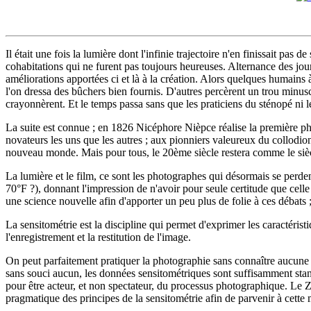
Il était une fois la lumière dont l'infinie trajectoire n'en finissait pas
cohabitations qui ne furent pas toujours heureuses. Alternance des jours
améliorations apportées ci et là à la création. Alors quelques humains à
l'on dressa des bûchers bien fournis. D'autres percèrent un trou minusc
crayonnèrent. Et le temps passa sans que les praticiens du sténopé ni
La suite est connue ; en 1826 Nicéphore Nièpce réalise la première pho
novateurs les uns que les autres ; aux pionniers valeureux du collodio
nouveau monde. Mais pour tous, le 20ème siècle restera comme le sièc
La lumière et le film, ce sont les photographes qui désormais se perd
70°F ?), donnant l'impression de n'avoir pour seule certitude que celle
une science nouvelle afin d'apporter un peu plus de folie à ces débats ;
La sensitométrie est la discipline qui permet d'exprimer les caractéri
l'enregistrement et la restitution de l'image.
On peut parfaitement pratiquer la photographie sans connaître aucune 
sans souci aucun, les données sensitométriques sont suffisamment stan
pour être acteur, et non spectateur, du processus photographique. Le Zo
pragmatique des principes de la sensitométrie afin de parvenir à cette 