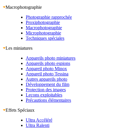
Macrophotographie
Photographie rapprochée
Proxiphotographie
Macrophotographie
Microphotographie
Techniques spéciales
Les miniatures
Appareils photo miniatures
Appareils photo espions
Appareil photo Minox
Appareil photo Tessina
Autres appareils photo
Développement du film
Protection des images
Leçons exploitables
Précautions élémentaires
Effets Spéciaux
Ultra Accéléré
Ultra Ralenti