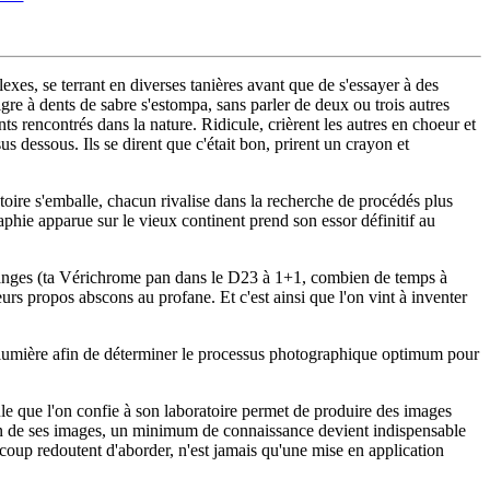
rplexes, se terrant en diverses tanières avant que de s'essayer à des
igre à dents de sabre s'estompa, sans parler de deux ou trois autres
nts rencontrés dans la nature. Ridicule, crièrent les autres en choeur et
 dessous. Ils se dirent que c'était bon, prirent un crayon et
toire s'emballe, chacun rivalise dans la recherche de procédés plus
aphie apparue sur le vieux continent prend son essor définitif au
étranges (ta Vérichrome pan dans le D23 à 1+1, combien de temps à
urs propos abscons au profane. Et c'est ainsi que l'on vint à inventer
 la lumière afin de déterminer le processus photographique optimum pour
le que l'on confie à son laboratoire permet de produire des images
tion de ses images, un minimum de connaissance devient indispensable
ucoup redoutent d'aborder, n'est jamais qu'une mise en application