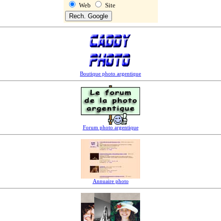
Web
Site
Boutique photo argentique
Forum photo argentique
Annuaire photo