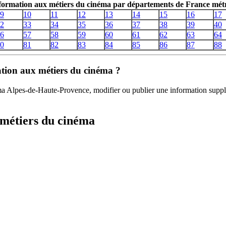
 formation aux métiers du cinéma par départements de France métr
9
10
11
12
13
14
15
16
17
2
33
34
35
36
37
38
39
40
6
57
58
59
60
61
62
63
64
0
81
82
83
84
85
86
87
88
mation aux métiers du cinéma ?
éma Alpes-de-Haute-Provence, modifier ou publier une information suppl
 métiers du cinéma