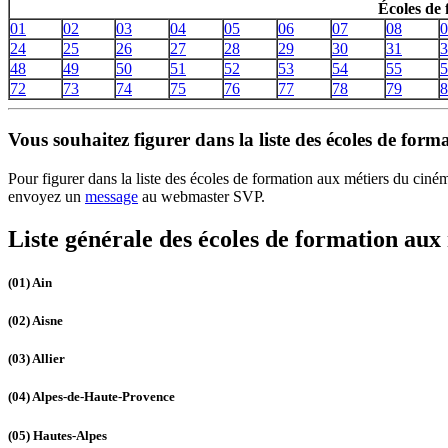
Écoles de
01
02
03
04
05
06
07
08
0
24
25
26
27
28
29
30
31
3
48
49
50
51
52
53
54
55
5
72
73
74
75
76
77
78
79
8
Vous souhaitez figurer dans la liste des écoles de for
Pour figurer dans la liste des écoles de formation aux métiers du cin
envoyez un
message
au webmaster SVP.
Liste générale des écoles de formation aux
(01)
Ain
(02)
Aisne
(03)
Allier
(04)
Alpes-de-Haute-Provence
(05)
Hautes-Alpes