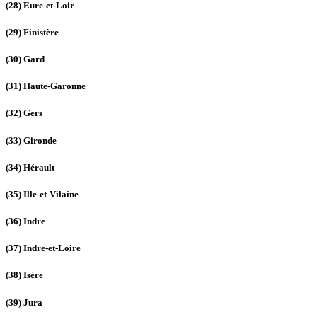
(28)
Eure-et-Loir
(29)
Finistère
(30)
Gard
(31)
Haute-Garonne
(32)
Gers
(33)
Gironde
(34)
Hérault
(35)
Ille-et-Vilaine
(36)
Indre
(37)
Indre-et-Loire
(38)
Isère
(39)
Jura