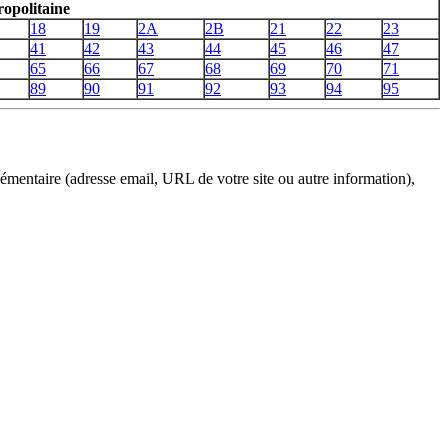
opolitaine
18
19
2A
2B
21
22
23
41
42
43
44
45
46
47
65
66
67
68
69
70
71
89
90
91
92
93
94
95
émentaire (adresse email, URL de votre site ou autre information),