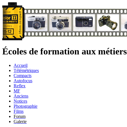
Écoles de formation aux métier
Accueil
Télémétriques
Compacts
Autofocus
Reflex
MF
Anciens
Notices
Photographie
Films
Forum
Galerie