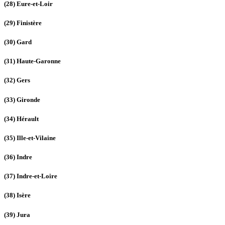
(28)
Eure-et-Loir
(29)
Finistère
(30)
Gard
(31)
Haute-Garonne
(32)
Gers
(33)
Gironde
(34)
Hérault
(35)
Ille-et-Vilaine
(36)
Indre
(37)
Indre-et-Loire
(38)
Isère
(39)
Jura