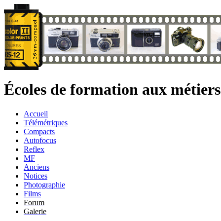
Écoles de formation aux métier
Accueil
Télémétriques
Compacts
Autofocus
Reflex
MF
Anciens
Notices
Photographie
Films
Forum
Galerie