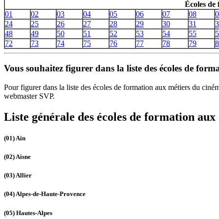
Écoles de
01
02
03
04
05
06
07
08
0
24
25
26
27
28
29
30
31
3
48
49
50
51
52
53
54
55
5
72
73
74
75
76
77
78
79
8
Vous souhaitez figurer dans la liste des écoles de for
Pour figurer dans la liste des écoles de formation aux métiers du cin
webmaster SVP.
Liste générale des écoles de formation aux
(01)
Ain
(02)
Aisne
(03)
Allier
(04)
Alpes-de-Haute-Provence
(05)
Hautes-Alpes