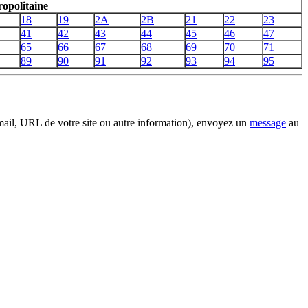
opolitaine
18
19
2A
2B
21
22
23
41
42
43
44
45
46
47
65
66
67
68
69
70
71
89
90
91
92
93
94
95
email, URL de votre site ou autre information), envoyez un
message
au