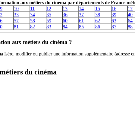
 formation aux métiers du cinéma par départements de France métr
9
10
11
12
13
14
15
16
17
2
33
34
35
36
37
38
39
40
6
57
58
59
60
61
62
63
64
0
81
82
83
84
85
86
87
88
mation aux métiers du cinéma ?
éma Isère, modifier ou publier une information supplémentaire (adresse 
 métiers du cinéma