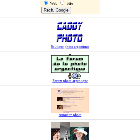
Web
Site
Boutique photo argentique
Forum photo argentique
Annuaire photo