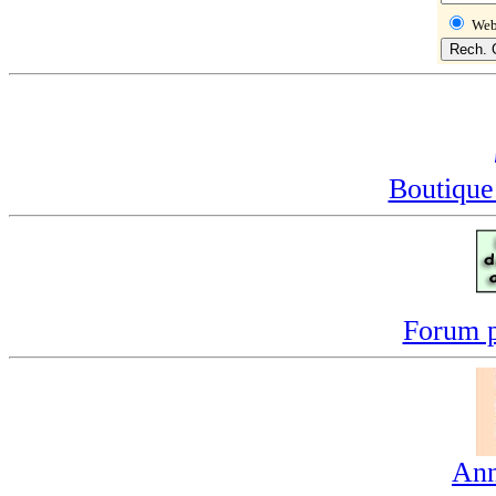
We
Boutique
Forum p
Ann