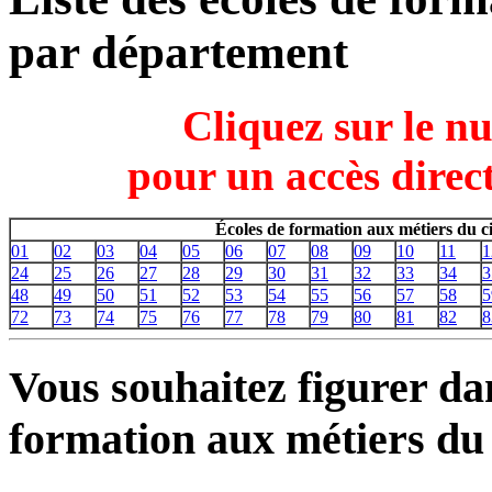
par département
Cliquez sur le n
pour un accès direct
Écoles de formation aux métiers du 
01
02
03
04
05
06
07
08
09
10
11
1
24
25
26
27
28
29
30
31
32
33
34
3
48
49
50
51
52
53
54
55
56
57
58
5
72
73
74
75
76
77
78
79
80
81
82
8
Vous souhaitez figurer dan
formation aux métiers du