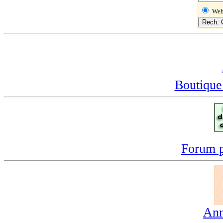
We
Boutique
Forum p
Ann