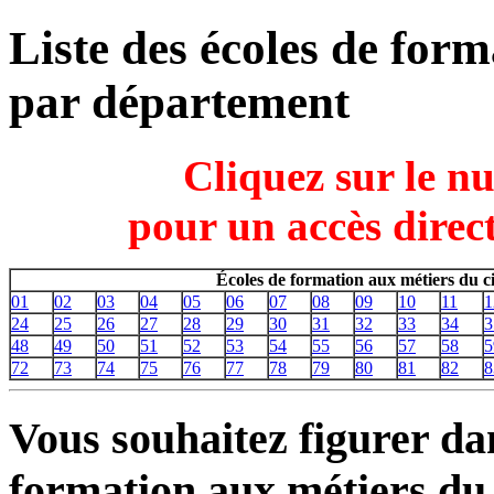
Liste des écoles de for
par département
Cliquez sur le n
pour un accès direct
Écoles de formation aux métiers du 
01
02
03
04
05
06
07
08
09
10
11
1
24
25
26
27
28
29
30
31
32
33
34
3
48
49
50
51
52
53
54
55
56
57
58
5
72
73
74
75
76
77
78
79
80
81
82
8
Vous souhaitez figurer dan
formation aux métiers du