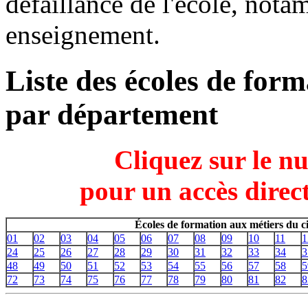
défaillance de l'école, nota
enseignement.
Liste des écoles de for
par département
Cliquez sur le n
pour un accès direct
Écoles de formation aux métiers du 
01
02
03
04
05
06
07
08
09
10
11
1
24
25
26
27
28
29
30
31
32
33
34
3
48
49
50
51
52
53
54
55
56
57
58
5
72
73
74
75
76
77
78
79
80
81
82
8