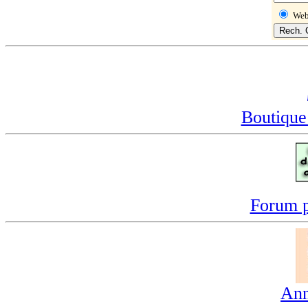
We
Boutique
Forum p
Ann