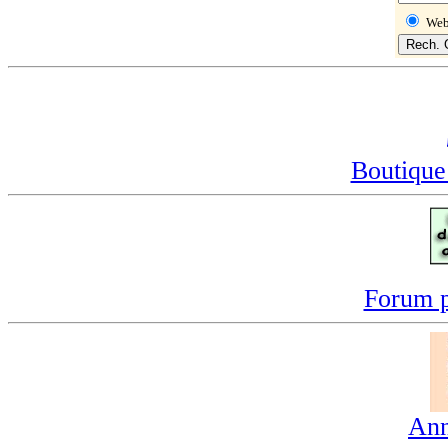
We
Boutique
Forum p
Ann