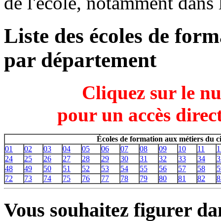
de l'école, notamment dans 
Liste des écoles de for
par département
Cliquez sur le n
pour un accès direct
Écoles de formation aux métiers du 
01
02
03
04
05
06
07
08
09
10
11
1
24
25
26
27
28
29
30
31
32
33
34
3
48
49
50
51
52
53
54
55
56
57
58
5
72
73
74
75
76
77
78
79
80
81
82
8
Vous souhaitez figurer dan