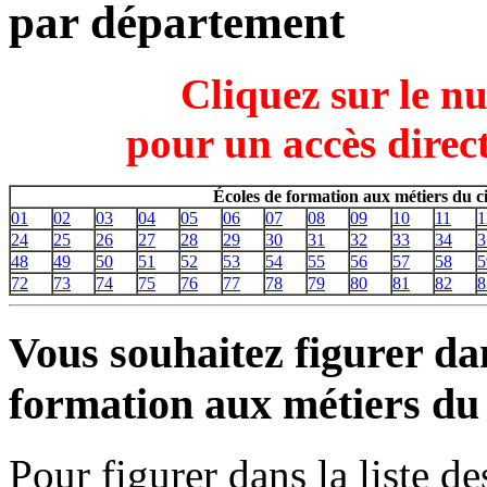
par département
Cliquez sur le n
pour un accès direct
Écoles de formation aux métiers du 
01
02
03
04
05
06
07
08
09
10
11
1
24
25
26
27
28
29
30
31
32
33
34
3
48
49
50
51
52
53
54
55
56
57
58
5
72
73
74
75
76
77
78
79
80
81
82
8
Vous souhaitez figurer dan
formation aux métiers du
Pour figurer dans la liste d