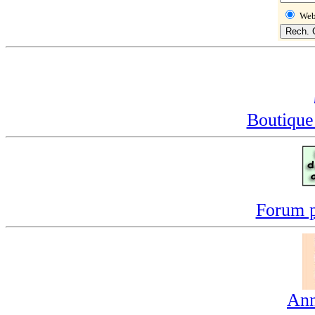
We
Boutique
Forum p
Ann