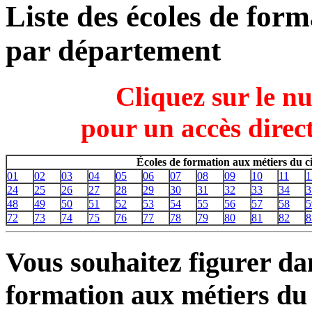
Liste des écoles de for
par département
Cliquez sur le n
pour un accès direct
Écoles de formation aux métiers du 
01
02
03
04
05
06
07
08
09
10
11
1
24
25
26
27
28
29
30
31
32
33
34
3
48
49
50
51
52
53
54
55
56
57
58
5
72
73
74
75
76
77
78
79
80
81
82
8
Vous souhaitez figurer dan
formation aux métiers du