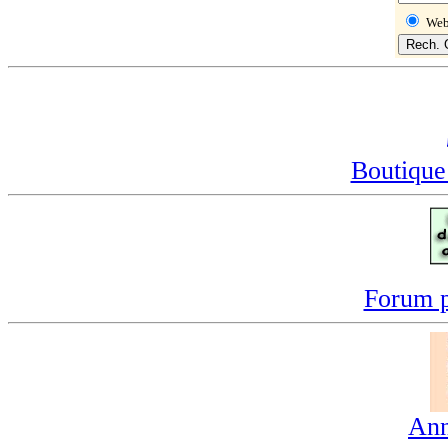
We
Boutique
Forum p
Ann