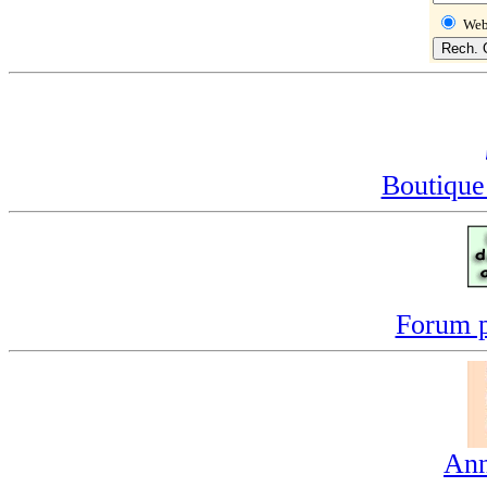
We
Boutique
Forum p
Ann