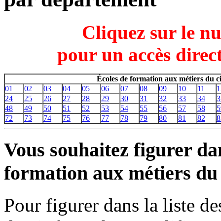
Cliquez sur le n
pour un accès direct
Écoles de formation aux métiers du 
01
02
03
04
05
06
07
08
09
10
11
1
24
25
26
27
28
29
30
31
32
33
34
3
48
49
50
51
52
53
54
55
56
57
58
5
72
73
74
75
76
77
78
79
80
81
82
8
Vous souhaitez figurer dan
formation aux métiers du
Pour figurer dans la liste d