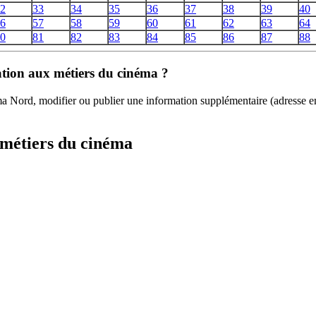
2
33
34
35
36
37
38
39
40
6
57
58
59
60
61
62
63
64
0
81
82
83
84
85
86
87
88
mation aux métiers du cinéma ?
éma Nord, modifier ou publier une information supplémentaire (adresse 
 métiers du cinéma