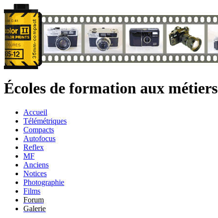
Écoles de formation aux métier
Accueil
Télémétriques
Compacts
Autofocus
Reflex
MF
Anciens
Notices
Photographie
Films
Forum
Galerie