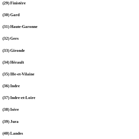
(29)
Finistère
(30)
Gard
(31)
Haute-Garonne
(32)
Gers
(33)
Gironde
(34)
Hérault
(35)
Ille-et-Vilaine
(36)
Indre
(37)
Indre-et-Loire
(38)
Isère
(39)
Jura
(40)
Landes