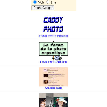
Web
Site
Boutique photo argentique
Forum photo argentique
Annuaire photo