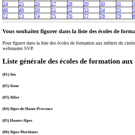
24
25
26
27
28
29
30
31
3
48
49
50
51
52
53
54
55
5
72
73
74
75
76
77
78
79
8
Vous souhaitez figurer dans la liste des écoles de for
Pour figurer dans la liste des écoles de formation aux métiers du cin
webmaster SVP.
Liste générale des écoles de formation aux
(01)
Ain
(02)
Aisne
(03)
Allier
(04)
Alpes-de-Haute-Provence
(05)
Hautes-Alpes
(06)
Alpes-Maritimes