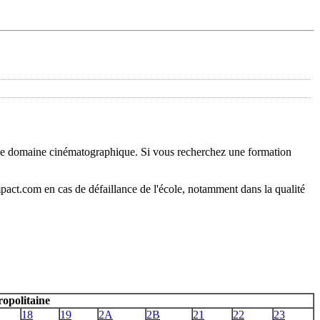
 le domaine cinématographique. Si vous recherchez une formation
pact.com en cas de défaillance de l'école, notamment dans la qualité
opolitaine
18
19
2A
2B
21
22
23