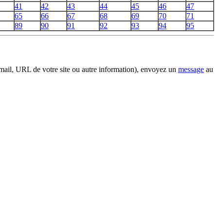
41
42
43
44
45
46
47
65
66
67
68
69
70
71
89
90
91
92
93
94
95
email, URL de votre site ou autre information), envoyez un
message
au